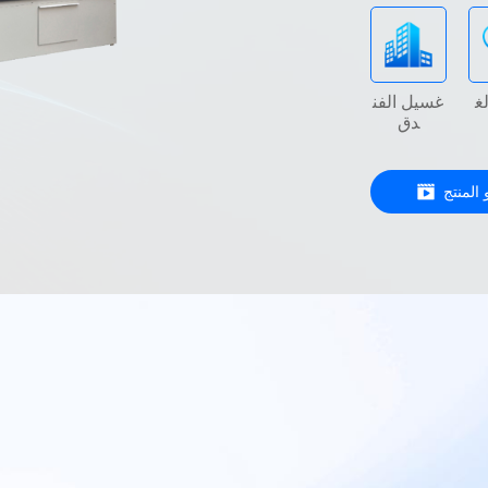
غ
غسيل الفن
S يجف ويغسل
دق
مزايا غسالة-مستخرج/BST مجفف
دوار مكدس
 المنتج