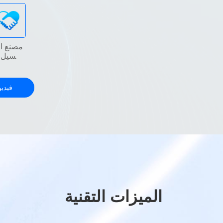
مصنع ال
سلسلة STS يغسل ويجف
سيل
سلسلة TPP
فيديو
الميزات التقنية