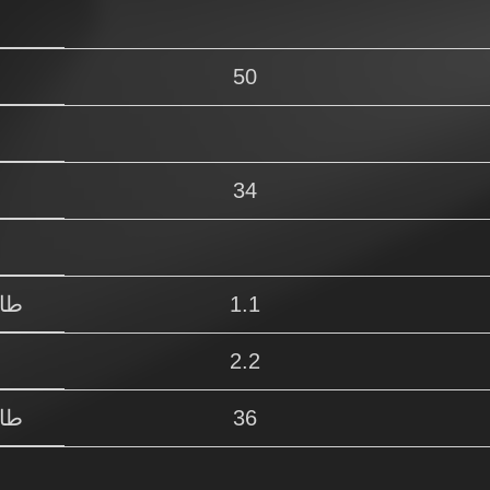
50
34
1.1
طاق
2.2
36
طاق