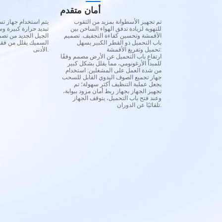
أمان متقدم
تم تجهيز الأسطوانة بمزيد من الثقوب
يتم استخدام جهاز ت
للتهوية لزيادة تدفق الهواء الساخن بين
تبديد حرارة كبيرة 
الأقمشة وتحسين كفاءة التجفيف. تصميم
الجيل الجديد من تصم
باب التحميل ذو القطر الكبير يسهل
السميك يقلل من فقدا
تحميل وتفريغ الأقمشة:
الأدنى.
ارتفاع باب التحميل عن الأرض مصمم وفقًا
للمبدأ الأرغونومي، مما يقلل بشكل كبير
من شدة العمل على المشغلين: استخدام
جهاز تجميع الصوف اليدوي القابل للسحب
يجعل عملية التنظيف أكثر سهولة؛ تم
تجهيز الجهاز بجهاز ربط أمان مزود ببوابة،
وعند فتح باب التحميل، يتوقف الجهاز
تلقائيًا عن الدوران.