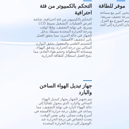
موفر للطاقة
التحكم بالكمبيوتر من فئة
احترافية
سخين كبير مع مساحة
وسرعة تجفيف سريعة؛
التحكم بالكمبيوتر من فئة احترافية، شاشة
يم الموزع مع العزل
LCD لعرض العمليات. التشغيل بسيط
ن الحرارة إلى الحد
ومريح. في نهاية التجفيف، وفقًا لوقت
ودرجة الحرارة المحددة مسبقًا، يدخل
الجهاز في حالة التبريد، مما يحقق أفضل
تأثير لتجفيف الأقمشة؛
التصميم العلمي والمعقول يحقق التوازن
المثالي بين درجة الحرارة، وتدفق الهواء،
ومساحة الأسطوانة وحجم هواء العادم، مما
يتيح أفضل استغلال للطاقة الحرارية.
جهاز تبديل الهواء الساخن
والبارد
يتم تجهيز الجهاز بجهاز لتبديل الهواء
الساخن والبارد، الذي يتحول تلقائيًا إلى
حالة الهواء البارد في نهاية التجفيف، مما
يساعد في تقليل درجة حرارة الأقمشة في
أسرع وقت ممكن، وفي نفس الوقت،
يحدث انخفاض في درجة الحرارة عند
الوصول إلى درجة الحرارة المحددة.