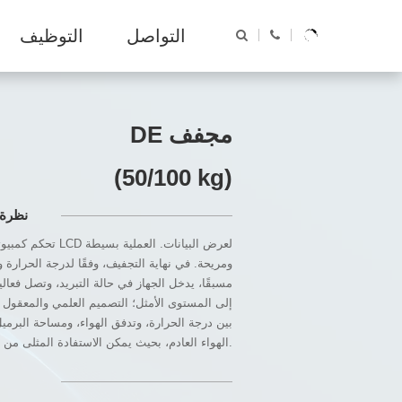
غسيل المؤسسات
الجوائز
التواصل
التوظيف
AR
AR
EN
مصنع الغسيل
ES
FR
RU
DE مجفف
(50/100 kg)
نظرة 
تحكم كمبيوتر احترافي، ش
ومريحة. في نهاية التجفيف، وفقًا لدرجة الحرارة 
MH سلسلة غسالة تنظيف مبلل
سلسلة STPP (SP) غ
مسبقًا، يدخل الجهاز في حالة التبريد، وتصل فعال
إلى المستوى الأمثل؛ التصميم العلمي والمعقول
بين درجة الحرارة، وتدفق الهواء، ومساحة البرم
الهواء العادم، بحيث يمكن الاستفادة المثلى من الطاقة الحرارية.