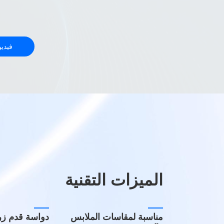
فيديو
سلسلة STS يغسل ويجف
سلسلة TPP
الميزات التقنية
مناسبة لمقاسات الملابس
دواسة قدم زر