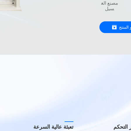
مصنع الغ
سيل
 المنتج
S يجف ويغسل
مزايا غسالة-مستخرج/BST مجفف
دوار مكدس
 التحكم
تعبئة عالية السرعة