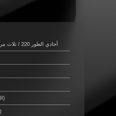
أحادي الطور 220 / ثلاث مراحل 380 فولت ، 0.85 كيلو واط (4 أمبير / 2 أمبير)
3/8 (القصبة الهوائية 10 مم)
925 × 925 × 2050 