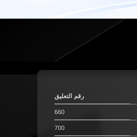
رقم التعليق
660
700