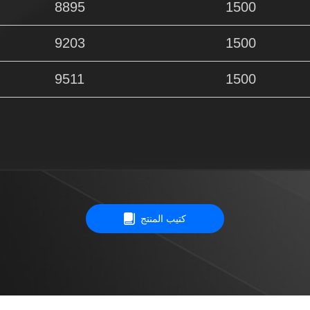
8895
1500
9203
1500
9511
1500
كتيب المنتج