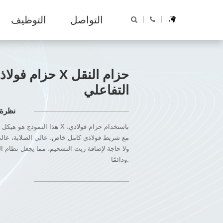
غسيل المؤسسات
الجوائز
التواصل
التوظيف
AR
AR
EN
مصنع الغسيل
ES
FR
RU
حزام فولاذي من نو
التفاعلي
نظرة 
هذا النموذج هو هيكل تفاعلي من النو
مع شريط فولاذي كامل خاص، عالي الصلابة، عالي ا
MH سلسلة غسالة تنظيف مبلل
سلسلة STPP (SP) غ
ولا حاجة لإضافة زيت التشحيم، مما يجعل نظام الت
ودائمًا.