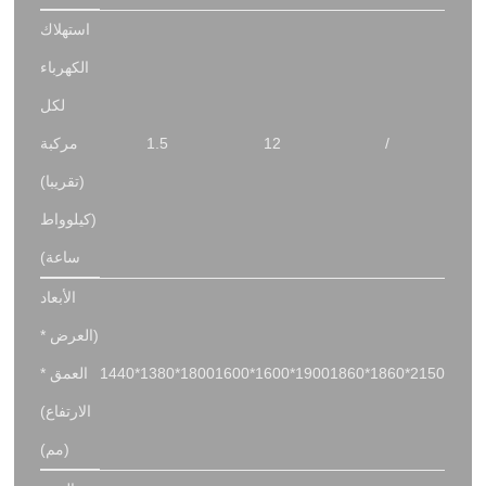
استهلاك
الكهرباء
لكل
/
12
1.5
مركبة
(تقريبا)
(كيلوواط
ساعة)
الأبعاد
(العرض *
1860*1860*2150
1600*1600*1900
1440*1380*1800
العمق *
الارتفاع)
(مم)