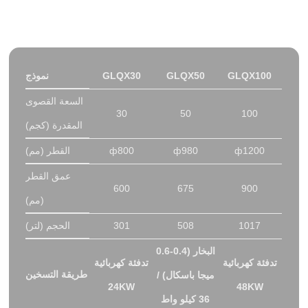
المواصفات الفنية
GLQX100
GLQX50
GLQX30
نموذج
السعة القصوى
30
50
100
المقدرة (كجم)
ф1200
ф980
ф800
القطر (مم)
عمق القطر
600
675
900
(مم)
1017
508
301
الحجم (لتر)
البخار (0.4-0.6
تدفئة كهربائية
تدفئة كهربائية
طريقة التسخين
ميجا باسكال) /
24KW
48KW
36 كيلو واط