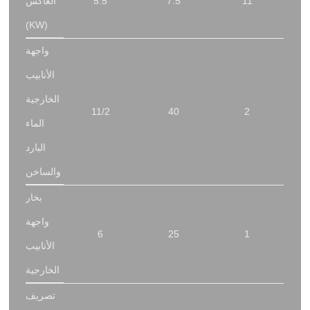
11
7.5
5.5
العاكس
(KW)
واجهة
الأنابيب
الخارجية
11/2
40
2
الماء
البارد
والساخن
بخار
واجهة
6
25
1
الأنابيب
الخارجية
تصريف