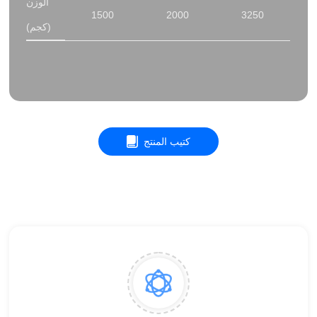
الوزن
1500
2000
3250
(كجم)
كتيب المنتج